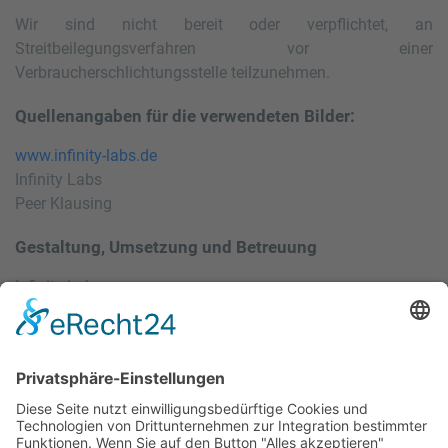
Wir sind nicht bereit oder verpflichtet, an
Streitbeilegungsverfahren vor einer
Verbraucherschlichtungsstelle teilzunehmen.
Quellenangaben für die verwendeten Bilder:
www.infinity-labs.de
Infinity Labs
Peer Klausing
Gestaltung, Umsetzung und Betreuung
Infinity Labs
Werbeagentur in Bassum
Bremer Straße 86a
27211 Bassum
Internet:
www.infinity-labs.de